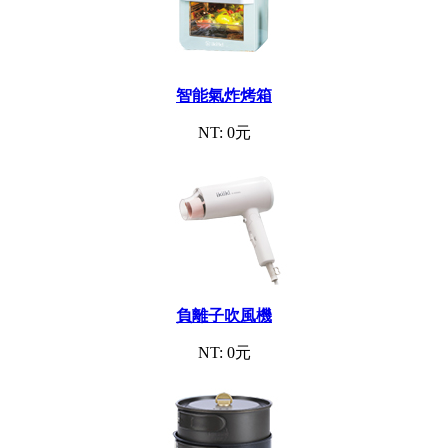
智能氣炸烤箱
NT: 0元
負離子吹風機
NT: 0元