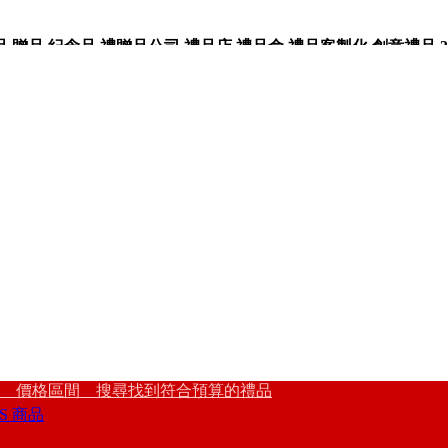
品,紀念品,禮贈品公司,禮品店,禮品盒,禮品客製化,創意禮品,3
 價格區間 搜尋找到符合預算的禮品
S 商品