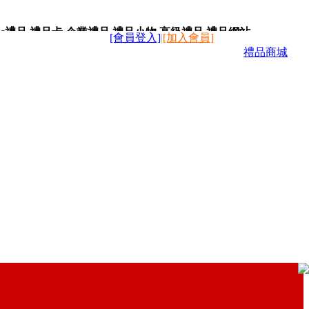
c禮品,禮品卡,企業禮品,禮品小物,高級禮品,禮品網站。
[會員登入]
|
[加入會員]
禮品商城