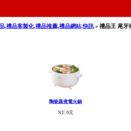
禮品,禮品客製化,禮品推薦,禮品網站,快訊
禮品王 尾牙
>
陶瓷蒸煮電火鍋
NT: 0元