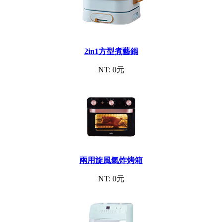
2in1方型煮藝鍋
NT: 0元
兩用旋風氣炸烤箱
NT: 0元