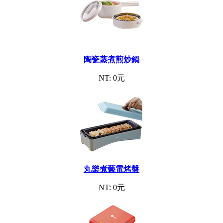
陶瓷蒸煮煎炒鍋
NT: 0元
丸樂煮藝電烤盤
NT: 0元