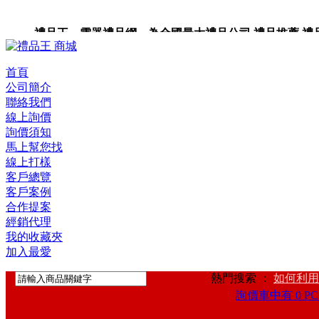
禮品王 電器禮品網 為全國最大禮品公司,禮品推薦,禮品,贈
首頁
公司簡介
聯絡我們
線上詢價
詢價須知
馬上幫您找
線上打樣
客戶總覽
客戶案例
合作提案
經銷代理
我的收藏夾
加入最愛
熱門搜索 ：
如何利用
詢價車中有 0 PC