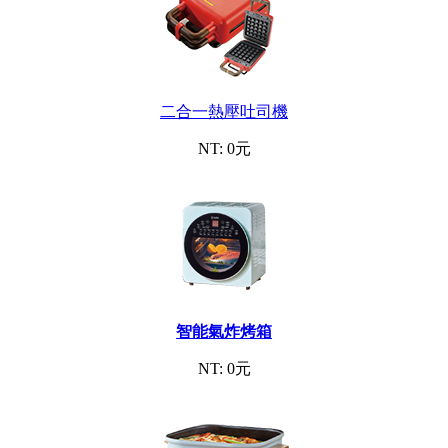
二合一熱壓吐司機
NT: 0元
智能氣炸烤箱
NT: 0元