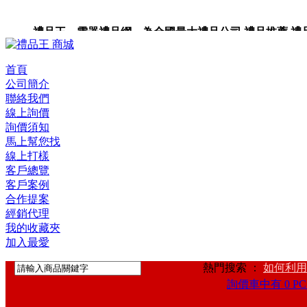
禮品王 電器禮品網 為全國最大禮品公司,禮品推薦,禮品,贈
卡,企業禮品,禮品小物,高級禮品,禮品網站。
首頁
公司簡介
聯絡我們
線上詢價
詢價須知
馬上幫您找
線上打樣
客戶總覽
客戶案例
合作提案
經銷代理
我的收藏夾
加入最愛
熱門搜索 ：
如何利用
詢價車中有 0 PC