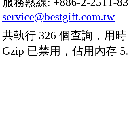
服務熱線: +886-2-2511-8
service@bestgift.com.tw
共執行 326 個查詢，用時 0
Gzip 已禁用，佔用內存 5.2