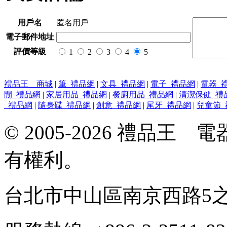
用戶名
匿名用戶
電子郵件地址
評價等級
1
2
3
4
5
禮品王 商城
|
筆_禮品網
|
文具_禮品網
|
電子_禮品網
|
電器_
閒_禮品網
|
家居用品_禮品網
|
餐廚用品_禮品網
|
清潔保健_禮
_禮品網
|
隨身碟_禮品網
|
創意_禮品網
|
尾牙_禮品網
|
兒童節_
© 2005-2026 禮品
有權利。
台北市中山區南京西路5之