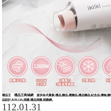
禮品王商城網
,
,
,
,
,
,
,
禮品王
提供各式最新
禮品
贈品
禮贈品
禮品贈品
紀念品
禮物
贈
。
品設計
,
B2B
,
Gift
,
採購
,
禮品採購
,
採購網
112.01.31