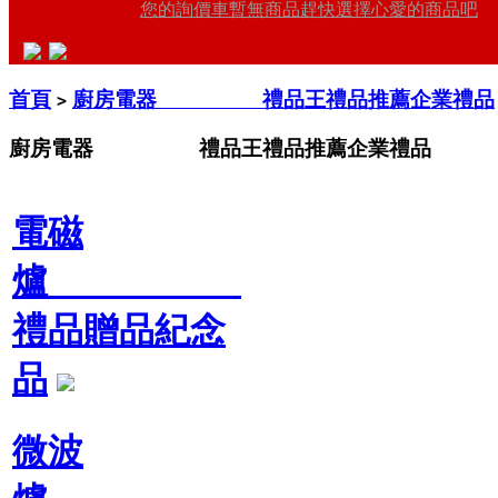
您的詢價車暫無商品趕快選擇心愛的商品吧
首頁
廚房電器 禮品王禮品推薦企業禮品
>
廚房電器 禮品王禮品推薦企業禮品
電磁
爐
禮品贈品紀念
品
微波