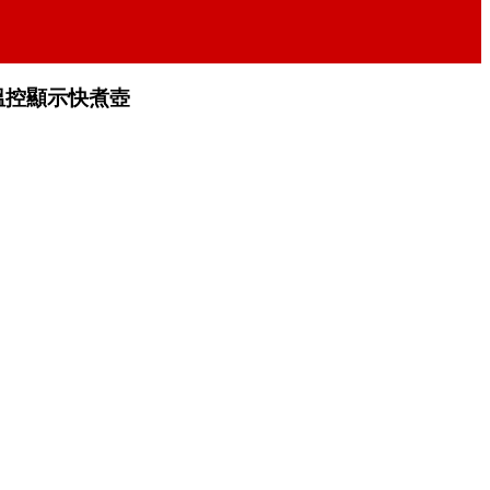
溫控顯示快煮壺