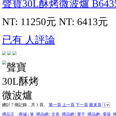
聲寶30L酥烤微波爐
B643
NT: 11250元
NT: 6413元
已有 人評論
總計 7 個記錄，共 1 頁。
第一頁
上一頁
下一頁
最末頁
禮品王 商城
|
筆_禮品網
|
文具_禮品網
|
電子_禮品網
|
電器_