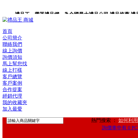
禮品王 電器禮品網 為全國最大禮品公司,禮品推薦,禮品,贈
卡,企業禮品,禮品小物,高級禮品,禮品網站。
首頁
公司簡介
聯絡我們
線上詢價
詢價須知
馬上幫您找
線上打樣
客戶總覽
客戶案例
合作提案
經銷代理
我的收藏夾
加入最愛
熱門搜索 ：
如何利用
詢價車中有 0 PC