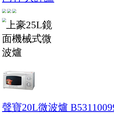
聲寶20L微波爐
B5311009