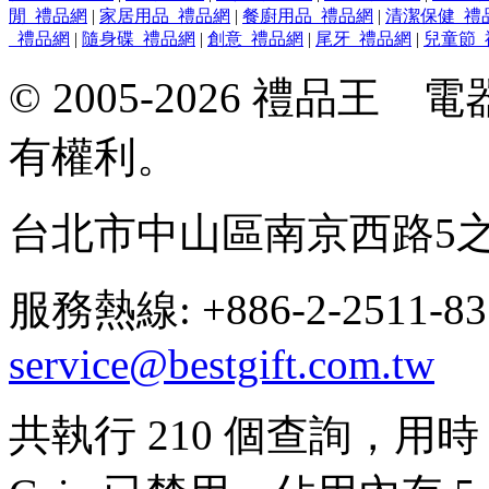
閒_禮品網
|
家居用品_禮品網
|
餐廚用品_禮品網
|
清潔保健_禮
_禮品網
|
隨身碟_禮品網
|
創意_禮品網
|
尾牙_禮品網
|
兒童節_
© 2005-2026 禮品
有權利。
台北市中山區南京西路5之
服務熱線: +886-2-2511-8
service@bestgift.com.tw
共執行 210 個查詢，用時 0