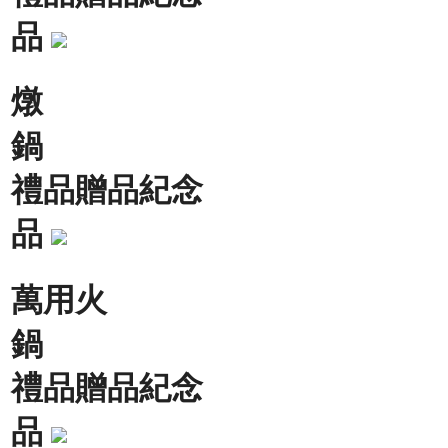
品
燉
鍋
禮品贈品紀念
品
萬用火
鍋
禮品贈品紀念
品