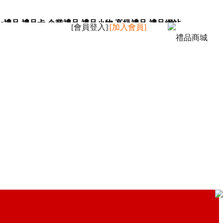
c禮品,禮品卡,企業禮品,禮品小物,高級禮品,禮品網站。
[會員登入]
|
[加入會員]
禮品商城