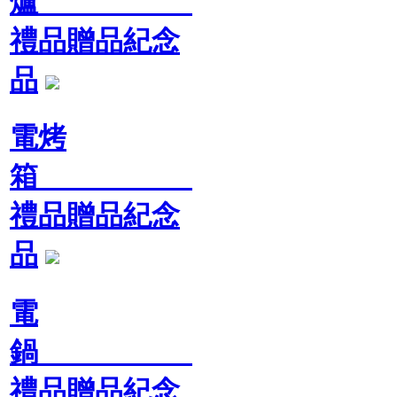
爐
禮品贈品紀念
品
電烤
箱
禮品贈品紀念
品
電
鍋
禮品贈品紀念