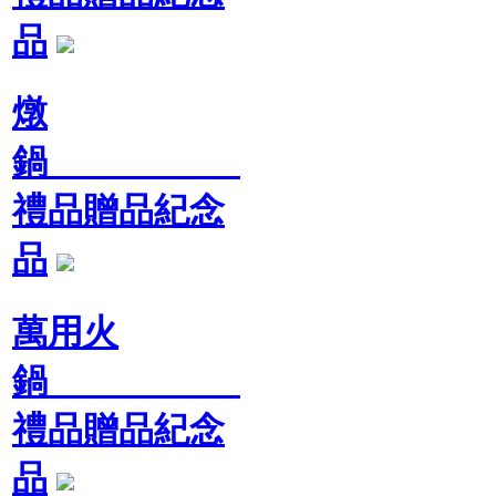
品
燉
鍋
禮品贈品紀念
品
萬用火
鍋
禮品贈品紀念
品