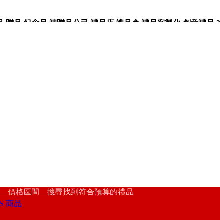
品,紀念品,禮贈品公司,禮品店,禮品盒,禮品客製化,創意禮品,3
 價格區間 搜尋找到符合預算的禮品
S 商品