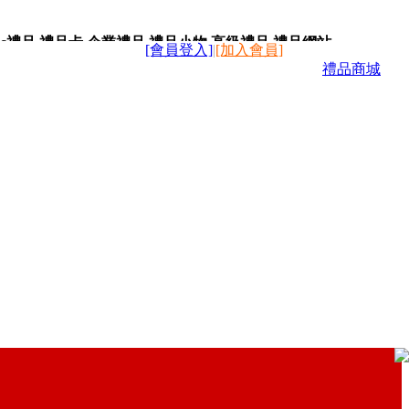
c禮品,禮品卡,企業禮品,禮品小物,高級禮品,禮品網站。
[會員登入]
|
[加入會員]
禮品商城