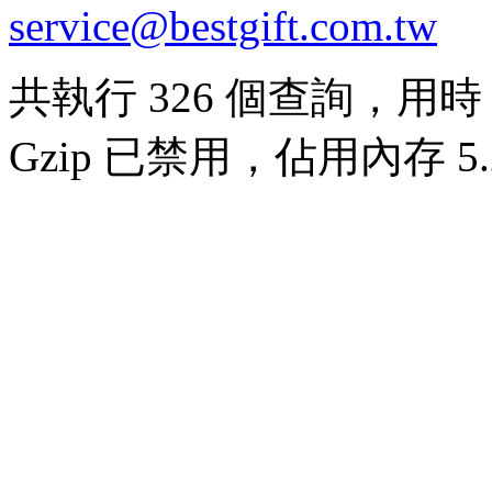
service@bestgift.com.tw
共執行 326 個查詢，用時 0
Gzip 已禁用，佔用內存 5.2