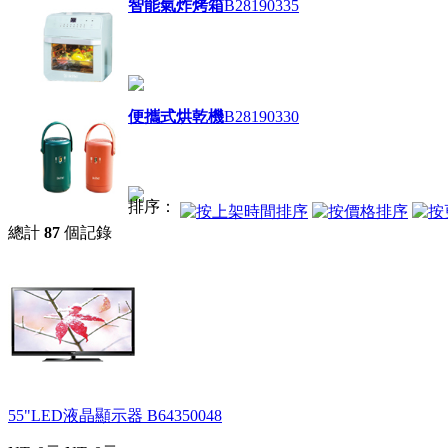
智能氣炸烤箱
B28190335
便攜式烘乾機
B28190330
排序：
總計
87
個記錄
55"LED液晶顯示器
B64350048