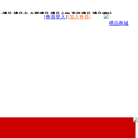
c禮品,禮品卡,企業禮品,禮品小物,高級禮品,禮品網站。
[會員登入]
|
[加入會員]
禮品商城