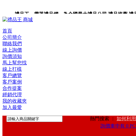
禮品王 電器禮品網 為全國最大禮品公司,禮品推薦,禮品,贈
首頁
公司簡介
聯絡我們
線上詢價
詢價須知
馬上幫您找
線上打樣
客戶總覽
客戶案例
合作提案
經銷代理
我的收藏夾
加入最愛
熱門搜索 ：
如何利用
詢價車中有 0 PC