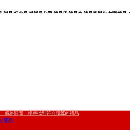
品,紀念品,禮贈品公司,禮品店,禮品盒,禮品客製化,創意禮品,3
 價格區間 搜尋找到符合預算的禮品
S 商品