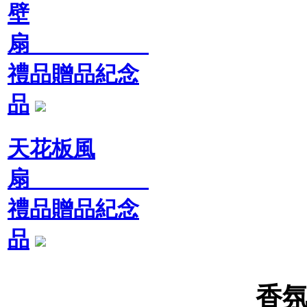
壁
扇
禮品贈品紀念
品
天花板風
扇
禮品贈品紀念
品
香