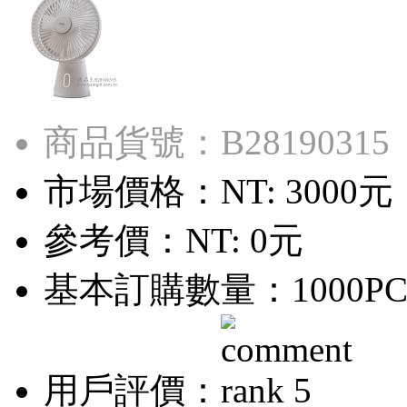
商品貨號：B28190315
市場價格：
NT: 3000元
參考價：
NT: 0元
基本訂購數量：1000PC
用戶評價：