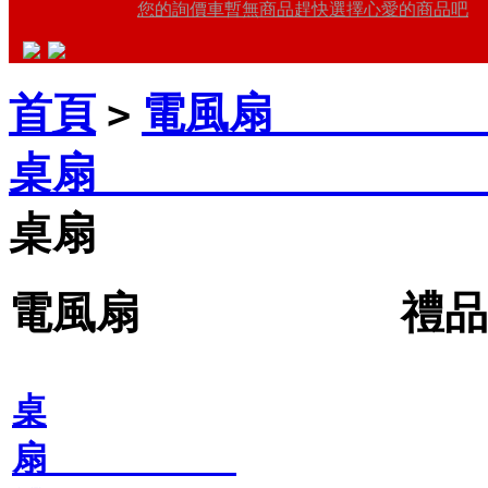
您的詢價車暫無商品趕快選擇心愛的商品吧
首頁
電風扇 禮
>
桌扇 禮品
桌扇
電風扇 禮品王禮
桌
扇