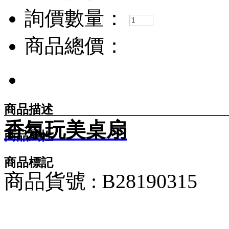
詢價數量：
商品總價：
商品描述
香氛玩美桌扇
商品屬性
商品標記
商品貨號 : B28190315