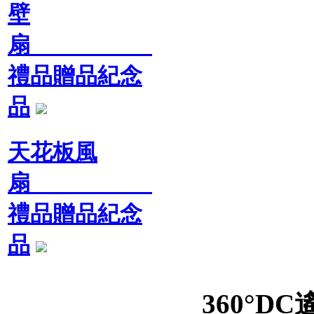
壁
扇
禮品贈品紀念
品
天花板風
扇
禮品贈品紀念
品
360°D