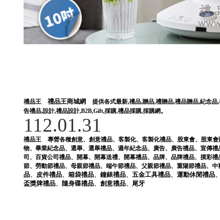
禮品王商城網
,
,
,
,
,
,
禮品王
提供各式最新
禮品
贈品
禮贈品
禮品贈品
紀念品
。
告禮品
,
設計
,
禮品設計
,
B2B
,
Gift
,
採購
,
禮品採購
,
採購網
112.01.31
禮品王
專營各種
創意
、
創意禮品
、
客製化
、
客製化禮品
、
股東會
、
股東會
物
、
畢業紀念品
、
選舉
、
選舉禮品
、
週年紀念品
、
廣告
、
廣告禮品
、
宣傳禮
司
、
百貨公司禮品
、
開幕
、
開幕送禮
、
開幕禮品
、
品牌
、
品牌禮品
、
摸彩禮
節
、
勞動節禮品
、
母親節禮品
、
端午節禮品
、
父親節禮品
、
重陽節禮品
、
中
品
、
皮件
禮品
、
箱袋
禮品
、
鐘錶
禮品
、
五金工具
禮品
、
運動休閒
禮品
盃獎牌
禮品
、
隨身碟
禮品
、
創意
禮品
、
尾牙