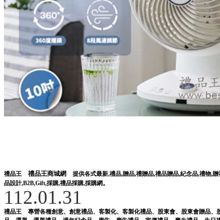
禮品王商城網
,
,
,
,
,
,
,
禮品王
提供各式最新
禮品
贈品
禮贈品
禮品贈品
紀念品
禮物
贈
。
品設計
,
B2B
,
Gift
,
採購
,
禮品採購
,
採購網
112.01.31
禮品王
專營各種
創意
、
創意禮品
、
客製化
、
客製化禮品
、
股東會
、
股東會贈品
、