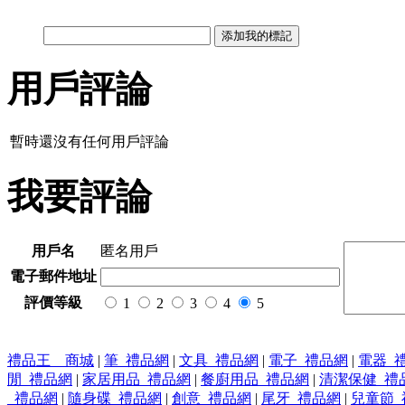
用戶評論
暫時還沒有任何用戶評論
我要評論
用戶名
匿名用戶
電子郵件地址
評價等級
1
2
3
4
5
禮品王 商城
|
筆_禮品網
|
文具_禮品網
|
電子_禮品網
|
電器_
閒_禮品網
|
家居用品_禮品網
|
餐廚用品_禮品網
|
清潔保健_禮
_禮品網
|
隨身碟_禮品網
|
創意_禮品網
|
尾牙_禮品網
|
兒童節_