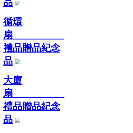
品
循環
扇
禮品贈品紀念
品
大廈
扇
禮品贈品紀念
品