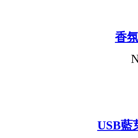
香
N
USB