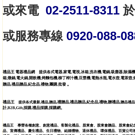
或來電
02-2511-8311
於
或服務專線
0920-088-0
禮品王
電器禮品網
提供各式電器
,
家電
,
電視
,
冰箱
,
洗衣機
電鍋
,
吸塵器
,
除濕
,
箱
,
燉鍋
,
電火鍋
,
開飲機
,
烤麵包機
,
柳丁榨汁機
,
豆漿機
,
電熱水瓶
,
電水壼
,
電茶壼
,
。
贈品
,
禮品贈品
,
紀念品
,
禮物
,
團購
,
批發
禮品王
,
,
,
禮贈品
,
禮品贈品
,
紀念品
,
禮物
,
贈禮品
提供各式最新
禮品
贈品
,
贈品禮品
計
,
B2B
,
Gift
,
採購
,
禮品採購
,
採購網
。
禮品王
專營各種
創意
、
創意禮品
、
客製化禮品
、
股東會
、
股東會贈品
、
股東會紀
品
、
宣傳禮品
、
慶生禮品
、
生日禮物
、
結婚禮物
、
退休禮品
、
環保禮品
、
百貨公司