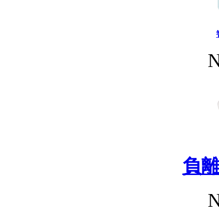
N
負
N