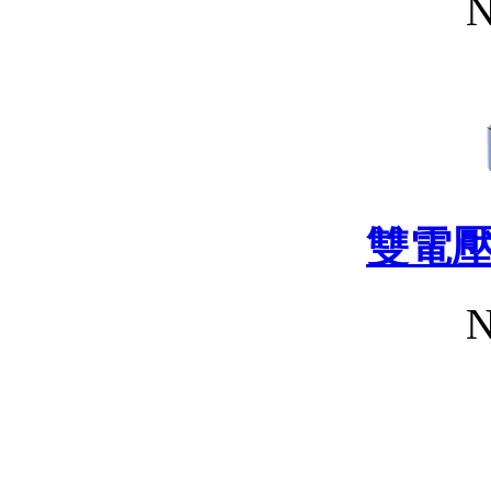
N
雙電
N