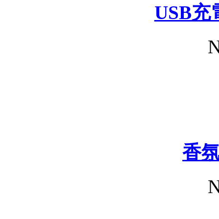
USB
N
香
N