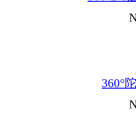
N
360
N