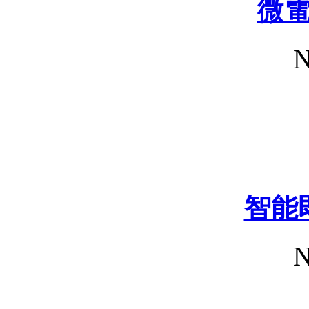
微
N
智能
N