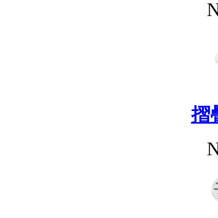
N
摺
N