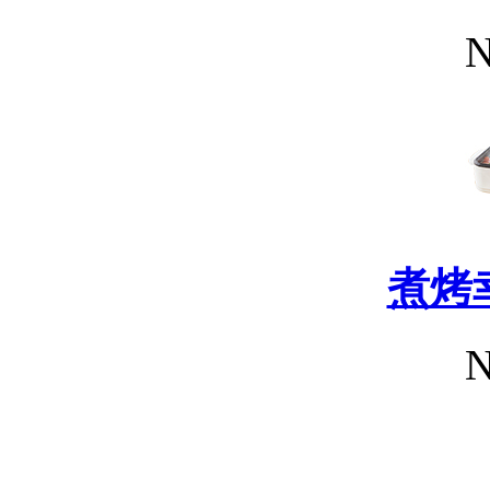
N
煮烤
N