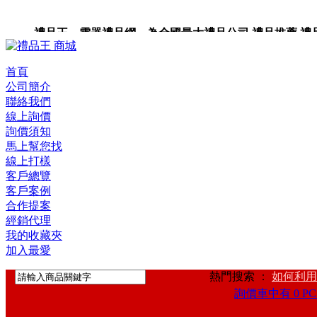
禮品王 電器禮品網 為全國最大禮品公司,禮品推薦,禮品,贈
卡,企業禮品,禮品小物,高級禮品,禮品網站。
首頁
公司簡介
聯絡我們
線上詢價
詢價須知
馬上幫您找
線上打樣
客戶總覽
客戶案例
合作提案
經銷代理
我的收藏夾
加入最愛
熱門搜索 ：
如何利用
詢價車中有 0 PC