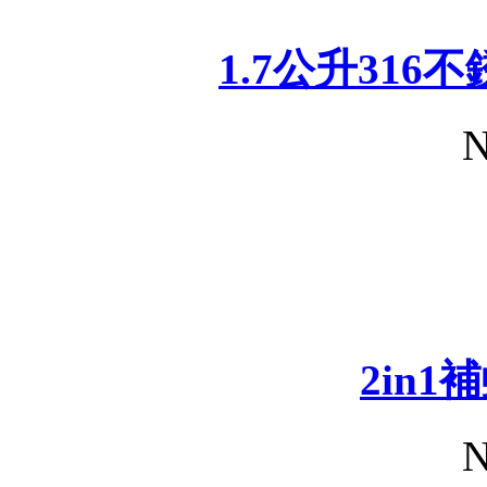
1.7公升31
N
2in1
N