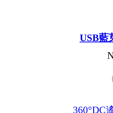
USB
N
360°D