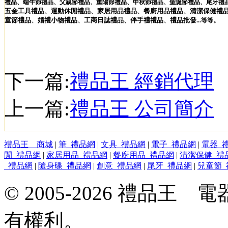
禮品
、
端午節禮品
、
父親節禮品
、
重陽節禮品
、
中秋節禮品
、
聖誕節禮品
、
尾牙禮
五金工具
禮品
、
運動休閒
禮品
、
家居用品
禮品
、
餐廚用品
禮品
、
清潔保健
禮
童節
禮品
、
婚禮小物
禮品
、
工商日誌
禮品
、
伴手禮
禮品
、
禮品
批發
。
...
等等
下一篇:
禮品王 經銷代理
上一篇:
禮品王 公司簡介
禮品王 商城
|
筆_禮品網
|
文具_禮品網
|
電子_禮品網
|
電器_
閒_禮品網
|
家居用品_禮品網
|
餐廚用品_禮品網
|
清潔保健_禮
_禮品網
|
隨身碟_禮品網
|
創意_禮品網
|
尾牙_禮品網
|
兒童節_
© 2005-2026 禮品
有權利。