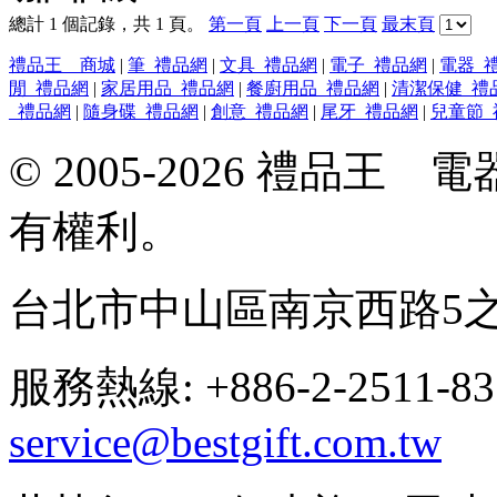
總計 1 個記錄，共 1 頁。
第一頁
上一頁
下一頁
最末頁
禮品王 商城
|
筆_禮品網
|
文具_禮品網
|
電子_禮品網
|
電器_
閒_禮品網
|
家居用品_禮品網
|
餐廚用品_禮品網
|
清潔保健_禮
_禮品網
|
隨身碟_禮品網
|
創意_禮品網
|
尾牙_禮品網
|
兒童節_
© 2005-2026 禮品
有權利。
台北市中山區南京西路5之
服務熱線: +886-2-2511-8
service@bestgift.com.tw