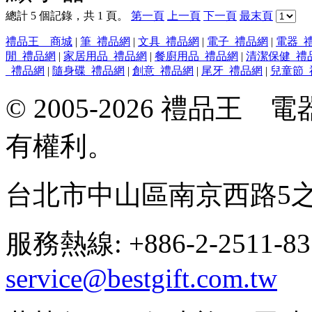
總計 5 個記錄，共 1 頁。
第一頁
上一頁
下一頁
最末頁
禮品王 商城
|
筆_禮品網
|
文具_禮品網
|
電子_禮品網
|
電器_
閒_禮品網
|
家居用品_禮品網
|
餐廚用品_禮品網
|
清潔保健_禮
_禮品網
|
隨身碟_禮品網
|
創意_禮品網
|
尾牙_禮品網
|
兒童節_
© 2005-2026 禮品
有權利。
台北市中山區南京西路5之
服務熱線: +886-2-2511-8
service@bestgift.com.tw