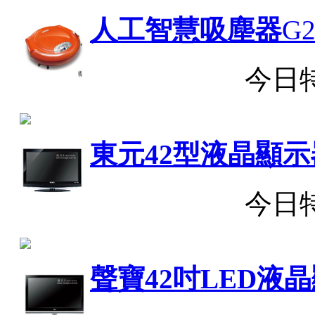
人工智慧吸塵器
G2
今日
東元42型液晶顯示
今日
聲寶42吋LED液