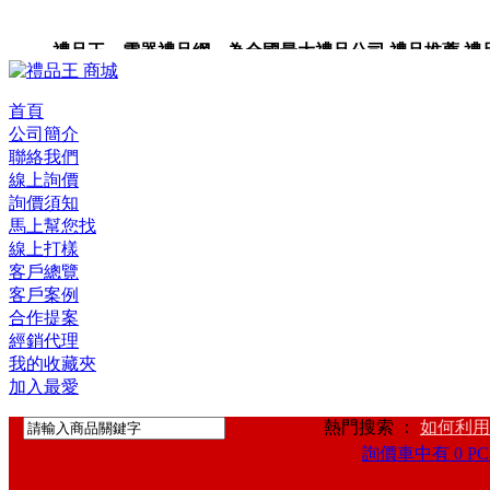
禮品王 電器禮品網 為全國最大禮品公司,禮品推薦,禮品,贈
卡,企業禮品,禮品小物,高級禮品,禮品網站。
首頁
公司簡介
聯絡我們
線上詢價
詢價須知
馬上幫您找
線上打樣
客戶總覽
客戶案例
合作提案
經銷代理
我的收藏夾
加入最愛
熱門搜索 ：
如何利用
詢價車中有 0 PC