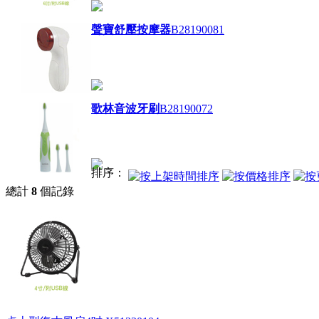
聲寶舒壓按摩器
B28190081
歌林音波牙刷
B28190072
排序：
總計
8
個記錄