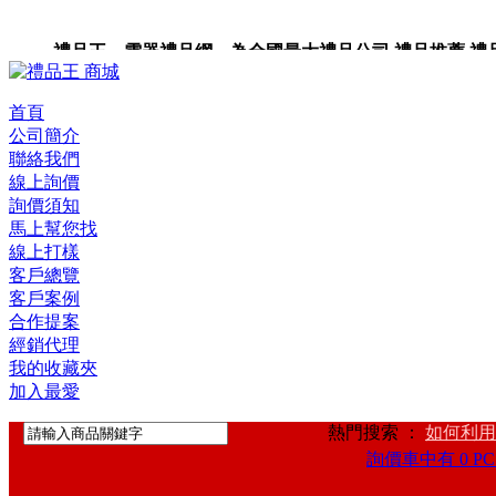
禮品王 電器禮品網 為全國最大禮品公司,禮品推薦,禮品,贈
首頁
公司簡介
聯絡我們
線上詢價
詢價須知
馬上幫您找
線上打樣
客戶總覽
客戶案例
合作提案
經銷代理
我的收藏夾
加入最愛
熱門搜索 ：
如何利用
詢價車中有 0 PC