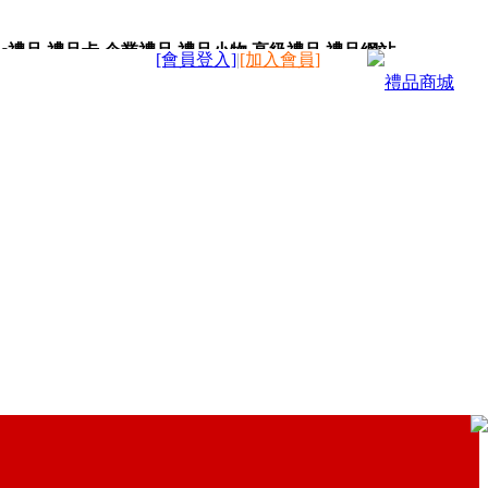
c禮品,禮品卡,企業禮品,禮品小物,高級禮品,禮品網站。
[會員登入]
|
[加入會員]
禮品商城