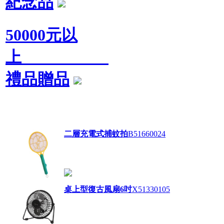
紀念品
50000元以
上
禮品贈品
二層充電式捕蚊拍
B51660024
桌上型復古風扇6吋
X51330105