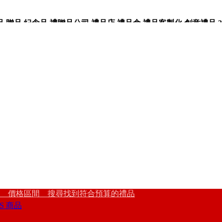
品,紀念品,禮贈品公司,禮品店,禮品盒,禮品客製化,創意禮品,3
 價格區間 搜尋找到符合預算的禮品
S 商品