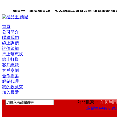
禮品王 電器禮品網 為全國最大禮品公司,禮品推薦,禮品,贈
首頁
公司簡介
聯絡我們
線上詢價
詢價須知
馬上幫您找
線上打樣
客戶總覽
客戶案例
合作提案
經銷代理
我的收藏夾
加入最愛
熱門搜索 ：
如何利用
詢價車中有 0 PC