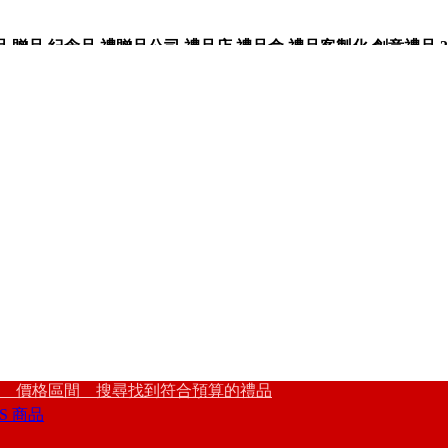
品,紀念品,禮贈品公司,禮品店,禮品盒,禮品客製化,創意禮品,3
 價格區間 搜尋找到符合預算的禮品
S 商品