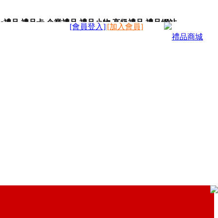
c禮品,禮品卡,企業禮品,禮品小物,高級禮品,禮品網站。
[會員登入]
|
[加入會員]
禮品商城