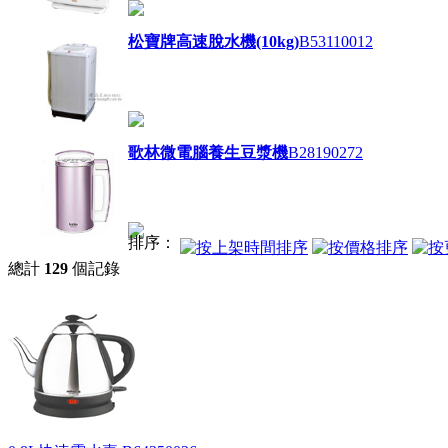
松寶牌高速脫水機(10kg)
B53110012
歌林微電腦養生豆漿機
B28190272
排序：
總計
129
個記錄