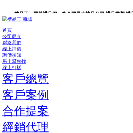
禮品王 電器禮品網 為全國最大禮品公司,禮品推薦,禮品,贈
卡,企業禮品,禮品小物,高級禮品,禮品網站。
首頁
公司簡介
聯絡我們
線上詢價
詢價須知
馬上幫您找
線上打樣
客戶總覽
客戶案例
合作提案
經銷代理