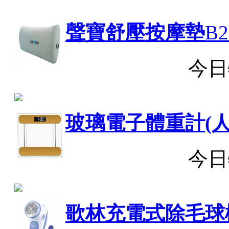
聲寶舒壓按摩墊
B2
今日
玻璃電子體重計(人
今日
歌林充電式除毛球