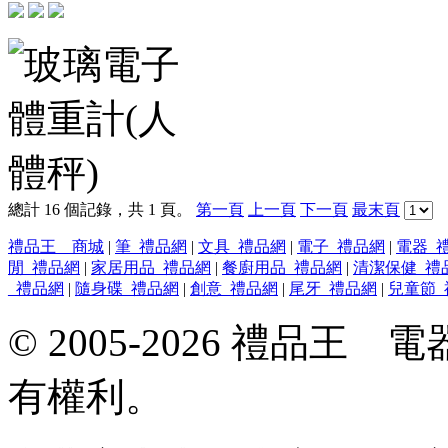
總計 16 個記錄，共 1 頁。
第一頁
上一頁
下一頁
最末頁
禮品王 商城
|
筆_禮品網
|
文具_禮品網
|
電子_禮品網
|
電器_
閒_禮品網
|
家居用品_禮品網
|
餐廚用品_禮品網
|
清潔保健_禮
_禮品網
|
隨身碟_禮品網
|
創意_禮品網
|
尾牙_禮品網
|
兒童節_
© 2005-2026 禮品
有權利。