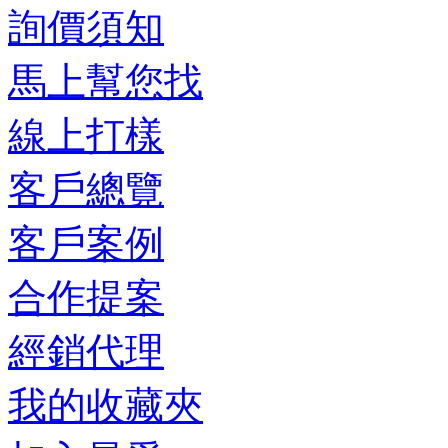
詢價須知
馬上幫您找
線上打樣
客戶總覽
客戶案例
合作提案
經銷代理
我的收藏夾