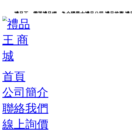
禮品王 電器禮品網 為全國最大禮品公司,禮品推薦,禮品,贈
卡,企業禮品,禮品小物,高級禮品,禮品網站。
首頁
公司簡介
聯絡我們
線上詢價