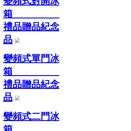
變頻式對開冰
箱
禮品贈品紀念
品
變頻式單門冰
箱
禮品贈品紀念
品
變頻式二門冰
箱