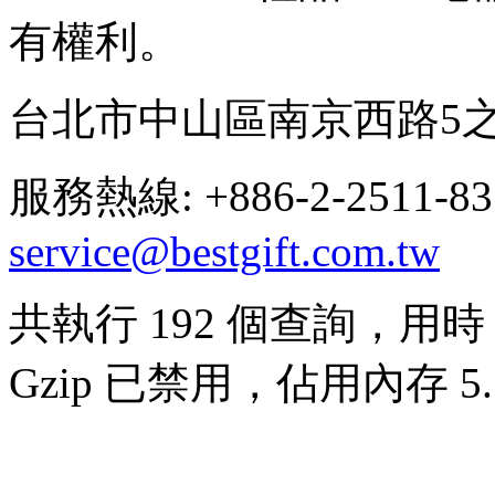
有權利。
台北市中山區南京西路5之
服務熱線: +886-2-2511-8
service@bestgift.com.tw
共執行 192 個查詢，用時 0
Gzip 已禁用，佔用內存 5.1