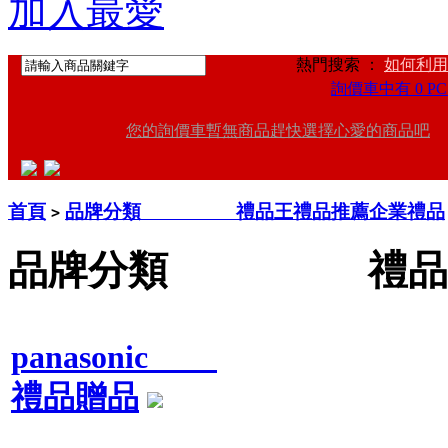
加入最愛
熱門搜索 ：
如何利用
詢價車中有 0 PC
您的詢價車暫無商品趕快選擇心愛的商品吧
首頁
品牌分類 禮品王禮品推薦企業禮品
>
品牌分類 禮品王
panasonic
禮品贈品