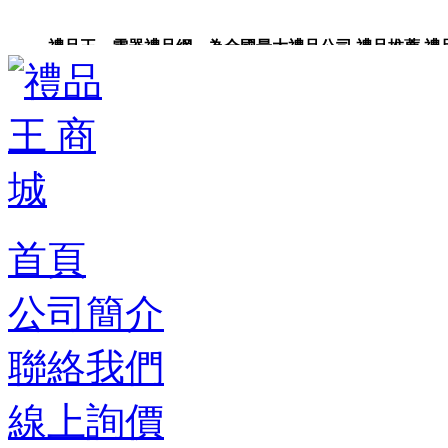
禮品王 電器禮品網 為全國最大禮品公司,禮品推薦,禮品,贈
卡,企業禮品,禮品小物,高級禮品,禮品網站。
首頁
公司簡介
聯絡我們
線上詢價