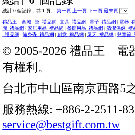
總計 0 個記錄，共 1 頁。
第一頁
上一頁
下一頁
最末頁
禮品王 商城
|
筆_禮品網
|
文具_禮品網
|
電子_禮品網
|
電器_
閒_禮品網
|
家居用品_禮品網
|
餐廚用品_禮品網
|
清潔保健_禮
_禮品網
|
隨身碟_禮品網
|
創意_禮品網
|
尾牙_禮品網
|
兒童節_
© 2005-2026 禮品
有權利。
台北市中山區南京西路5之
服務熱線: +886-2-2511-8
service@bestgift.com.tw