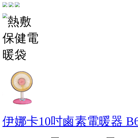
伊娜卡10吋鹵素電暖器
B