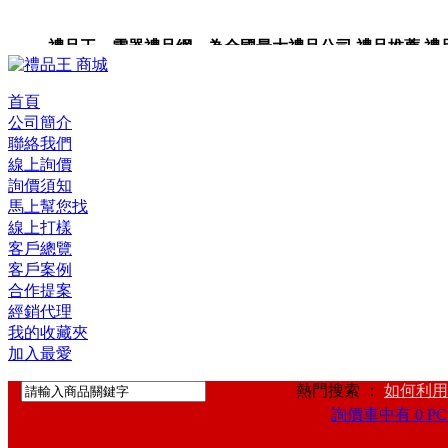
禮品王 電器禮品網 為全國最大禮品公司,禮品推薦,禮品,贈
卡,企業禮品,禮品小物,高級禮品,禮品網站。
首頁
公司簡介
聯絡我們
線上詢價
詢價須知
馬上幫您找
線上打樣
客戶總覽
客戶案例
合作提案
經銷代理
我的收藏夾
加入最愛
熱門搜索 ：
如何利用
詢價車中有 0 PC