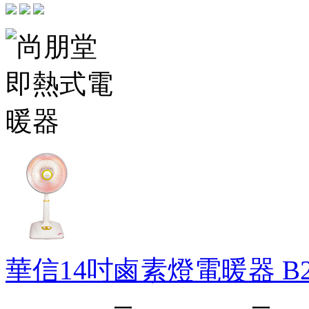
華信14吋鹵素燈電暖器
B